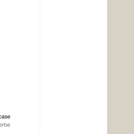
case 
rbe 