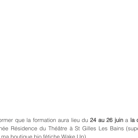
former que la formation aura lieu du 
24 au 26 juin
 a 
la 
née Résidence du Théâtre à St Gilles Les Bains (supe
e ma boutique bio fétiche Wake Up).