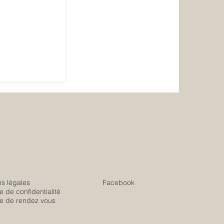
 : un rituel
nspiré de
s légales
Facebook
ue de confidentialité
ue de rendez vous