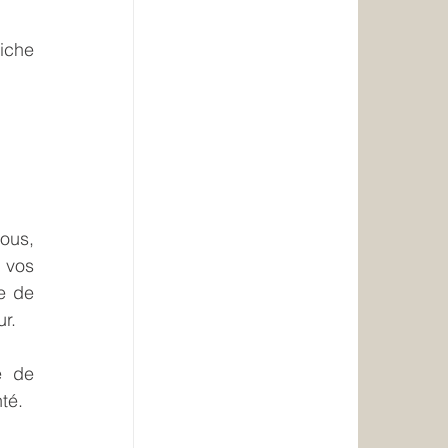
iche 
us, 
vos 
e de 
ur.
 de 
té.