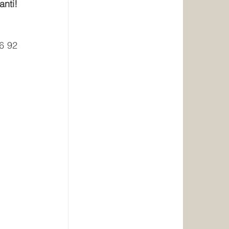
nti! 
6 92 