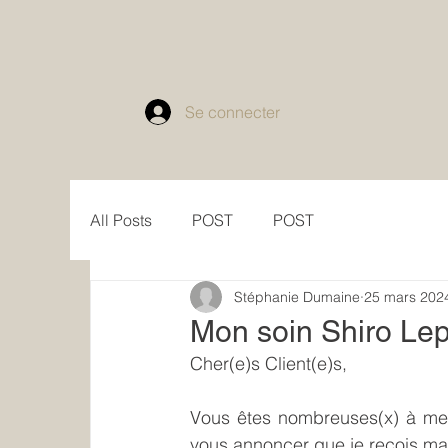
Se connecter
All Posts
POST
POST
Stéphanie Dumaine
25 mars 202
Mon soin Shiro Lepa
Cher(e)s Client(e)s,
Vous êtes nombreuses(x) à me r
vous annoncer que je reçois ma