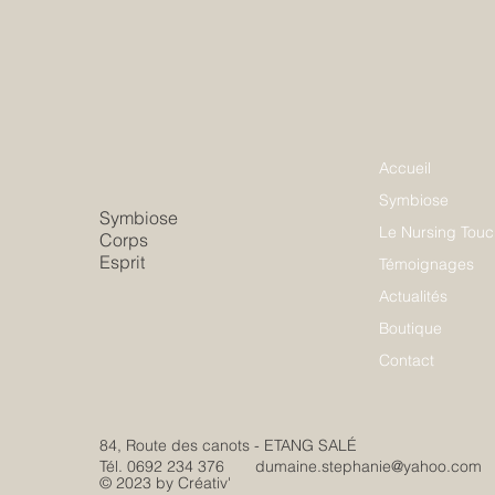
Accueil
Symbiose
Symbiose
Le Nursing Touc
Corps
Esprit
Témoignages
Actualités
Boutique
Contact
84, Route des canots - ETANG SALÉ
Tél. 0692 234 376
dumaine.stephanie@yahoo.com
© 2023 by Créativ'