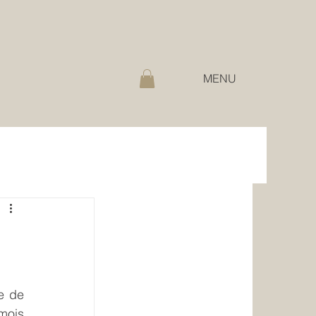
MENU
e de 
mois 