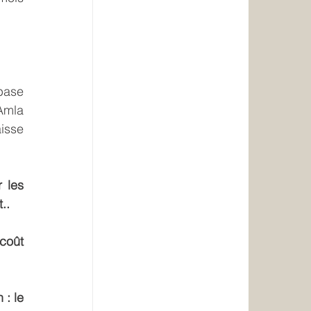
ase 
mla 
isse 
 les 
..
oût 
: le 