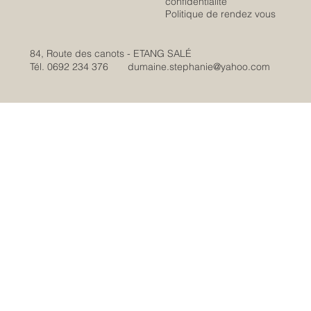
confidentialité
Politique de rendez vous
84, Route des canots - ETANG SALÉ
Tél. 0692 234 376
dumaine.stephanie@yahoo.com