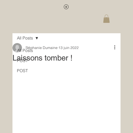
All Posts
Stéphanie Dumaine
13 juin 2022
All Posts
Laissons tomber !
POST
POST