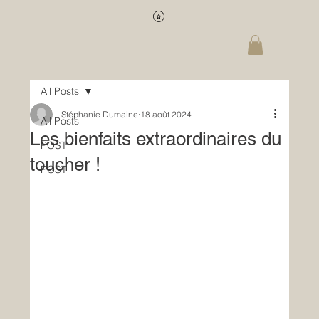
All Posts
Stéphanie Dumaine
18 août 2024
All Posts
Les bienfaits extraordinaires du
POST
toucher !
POST