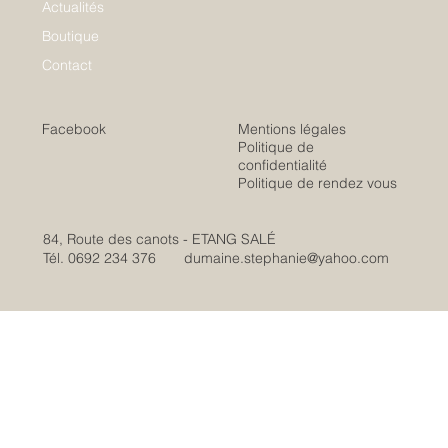
Actualités
Boutique
Contact
Facebook
Mentions légales
Politique de
confidentialité
Politique de rendez vous
84, Route des canots - ETANG SALÉ
Tél. 0692 234 376
dumaine.stephanie@yahoo.com