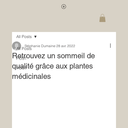
All Posts
Stéphanie Dumaine
28 avr. 2022
All Posts
Retrouvez un sommeil de
POST
qualité grâce aux plantes
POST
médicinales