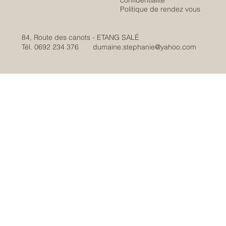
Politique de rendez vous
84, Route des canots - ETANG SALÉ
Tél. 0692 234 376
dumaine.stephanie@yahoo.com