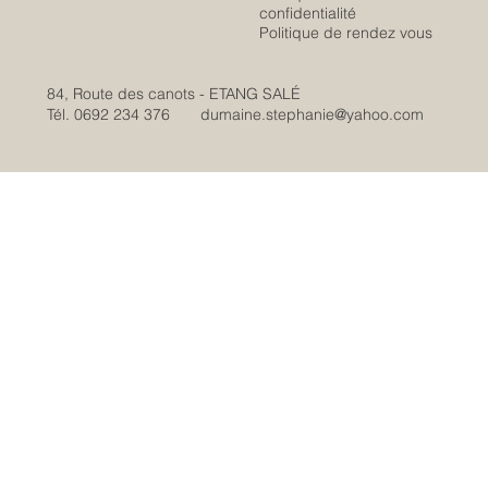
confidentialité
Politique de rendez vous
84, Route des canots - ETANG SALÉ
Tél. 0692 234 376
dumaine.stephanie@yahoo.com