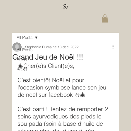
All Posts
Stéphanie Dumaine
18 déc. 2022
All Posts
Grand Jeu de Noël !!!
POST
🎄Cher(e)s Client(e)s,
POST
C'est bientôt Noël et pour 
l'occasion symbiose lance son jeu 
de noël sur facebook ⛄️🎄
C'est parti ! Tentez de remporter 2 
soins ayurvediques des pieds le 
sou pada (soin à base d'huile de 
sésame chaude ,d'une durée 